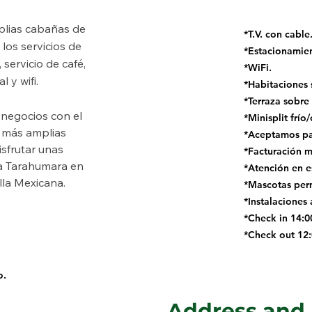
plias cabañas de 
*T.V. con cable
los servicios de 
*Estacionamien
 servicio de café, 
*WiFi.
 y wifi.
*Habitaciones s
*Terraza sobre 
 negocios con el 
*Minisplit frío/
s más amplias 
*Aceptamos pag
sfrutar unas 
*Facturación m
ra Tarahumara en 
*Atención en e
lla Mexicana.
*Mascotas perm
*Instalaciones
*Check in 14:00
*Check out 12:
o.
Address and