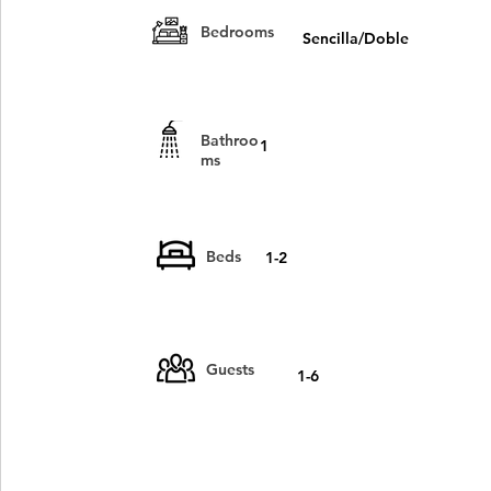
Bedrooms
Sencilla/Doble
Bathroo
1
ms
Beds
1-2
Guests
1-6