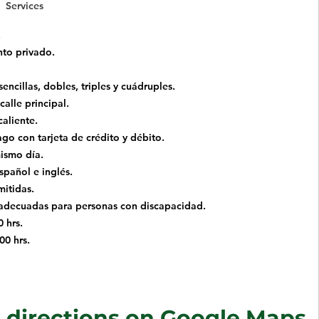
Services
.
to privado.
encillas, dobles, triples y cuádruples.
calle principal.
caliente.
o con tarjeta de crédito y débito.
ismo día.
spañol e inglés.
itidas.
 adecuadas para personas con discapacidad.
 hrs.
00 hrs.
directions on Google Maps