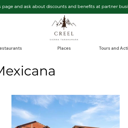
s page and ask about discounts and benefits at partner bus
estaurants
Places
Tours and Acti
 Mexicana