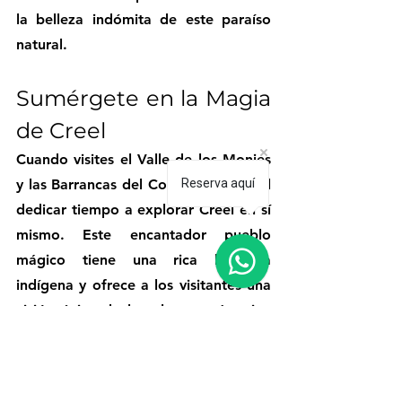
la belleza indómita de este paraíso 
natural.
Sumérgete en la Magia 
de Creel
Cuando visites el Valle de los Monjes 
y las Barrancas del Cobre, es esencial 
Reserva aquí
dedicar tiempo a explorar Creel en sí 
mismo. Este encantador pueblo 
mágico tiene una rica herencia 
indígena y ofrece a los visitantes una 
visión única de la cultura rarámuri o 
comúnmente conocida como 
tarahumara.